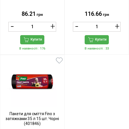
86.21
116.66
грн
грн
Купити
Купити
В наявності
: 176
В наявності
: 33
Пакети для сміття Fino з
затяжками 35 л 15 шт. Чорні
(401846)