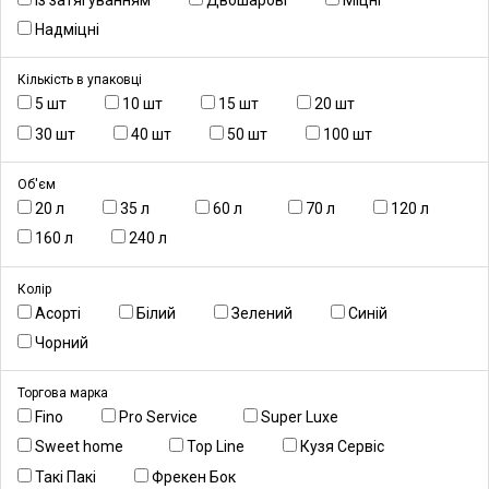
4
1
18
Надміцні
4
Кількість в упаковці
5 шт
10 шт
15 шт
20 шт
4
8
3
12
30 шт
40 шт
50 шт
100 шт
5
3
3
6
Об'єм
20 л
35 л
60 л
70 л
120 л
2
14
12
1
7
160 л
240 л
4
4
Колір
Асорті
Білий
Зелений
Синій
4
4
1
2
Чорний
32
Торгова марка
Fino
Pro Service
Super Luxe
5
20
1
Sweet home
Top Line
Кузя Сервіс
11
3
1
Такі Пакі
Фрекен Бок
2
1