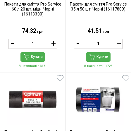
Пакети для сміття Pro Service
Пакети для сміття Pro Service
60 л 20 шт. міцні Чорні
35 л 50 шт. Чорні (16117809)
(16113300)
74.32
41.51
грн
грн
Купити
Купити
В наявності
: 3471
В наявності
: 1728