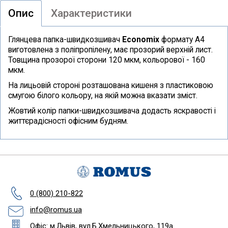
Опис
Характеристики
Глянцева папка-швидкозшивач
Economix
формату А4
виготовлена з поліпропілену, має прозорий верхній лист.
Товщина прозорої сторони 120 мкм, кольорової - 160
мкм.
На лицьовій стороні розташована кишеня з пластиковою
смугою білого кольору, на якій можна вказати зміст.
Жовтий колір папки-швидкозшивача додасть яскравості і
життєрадісності офісним будням.
0 (800) 210-822
info@romus.ua
Офіс: м.Львів, вул.Б.Хмельницького, 119а