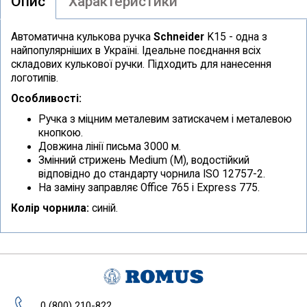
Опис
Характеристики
Автоматична кулькова ручка
Schneider
K15 - одна з
найпопулярніших в Україні. Ідеальне поєднання всіх
складових кулькової ручки. Підходить для нанесення
логотипів.
Особливості:
Ручка з міцним металевим затискачем і металевою
кнопкою.
Довжина лінії письма 3000 м.
Змінний стрижень Medium (M), водостійкий
відповідно до стандарту чорнила ISO 12757-2.
На заміну заправляє Office 765 і Express 775.
Колір чорнила:
синій.
0 (800) 210-822