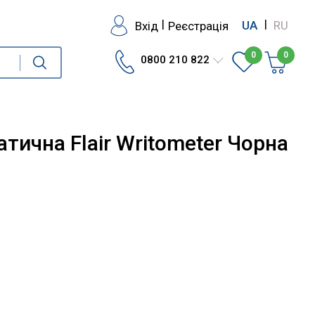
|
|
Вхід
Реєстрація
UA
RU
0
0
0800 210 822
тична Flair Writometer Чорна