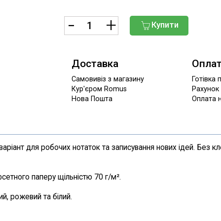
Купити
Доставка
Опла
Самовивіз з магазину
Готівка 
Кур'єром Romus
Рахунок
Нова Пошта
Оплата н
варіант для робочих нотаток та записування нових ідей. Без к
фсетного паперу щільністю 70 г/м².
й, рожевий та білий.