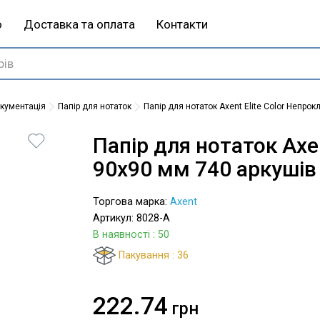
ю
Доставка та оплата
Контакти
окументація
Папір для нотаток
Папір для нотаток Axent Elite Color Непро
Папір для нотаток Axe
90х90 мм 740 аркушів
Торгова марка:
Axent
Артикул: 8028-A
В наявності
: 50
Пакування : 36
222.74
грн