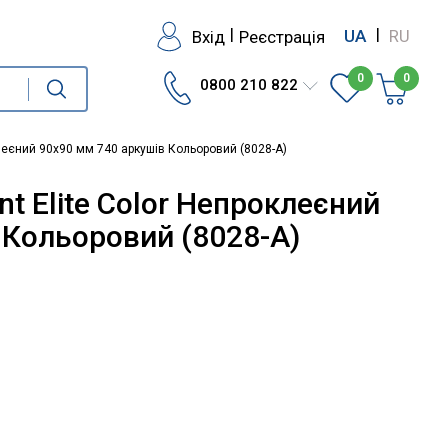
|
|
Вхід
Реєстрація
UA
RU
0
0
0800 210 822
клеєний 90х90 мм 740 аркушів Кольоровий (8028-A)
nt Elite Color Непроклеєний
 Кольоровий (8028-A)