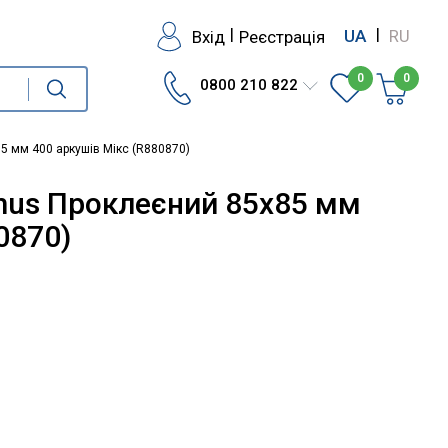
|
|
Вхід
Реєстрація
UA
RU
0
0
0800 210 822
5 мм 400 аркушів Мікс (R880870)
mus Проклеєний 85х85 мм
0870)