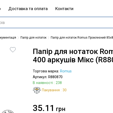
ю
Доставка та оплата
Контакти
окументація
Папір для нотаток
Папір для нотаток Romus Проклеєний 85х8
Папір для нотаток Ro
400 аркушів Мікс (R88
Торгова марка:
Romus
Артикул: R880870
В наявності
: 238
Пакування : 30
35.11
грн