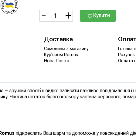
Купити
Доставка
Опла
Самовивіз з магазину
Готівка 
Кур'єром Romus
Рахунок
Нова Пошта
Оплата н
us
– зручний спосіб швидко записати важливе повідомлення і 
нику. Частина нотаток білого кольору частина червоного, помар
Romus
підкреслить Ваш шарм та допоможе у повсякденній дія