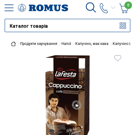
0
Каталог товарів
Продукти харчування
Напої
Капучіно, мак кава
Капучіно LaF