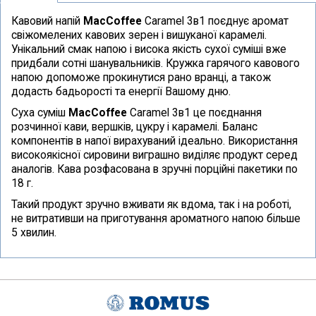
Кавовий напій
MacCoffee
Caramel 3в1 поєднує аромат
свіжомелених кавових зерен і вишуканої карамелі.
Унікальний смак напою і висока якість сухої суміші вже
придбали сотні шанувальників. Кружка гарячого кавового
напою допоможе прокинутися рано вранці, а також
додасть бадьорості та енергії Вашому дню.
Суха суміш
MacCoffee
Caramel 3в1 це поєднання
розчинної кави, вершків, цукру і карамелі. Баланс
компонентів в напої вирахуваний ідеально. Використання
високоякісної сировини виграшно виділяє продукт серед
аналогів. Кава розфасована в зручні порційні пакетики по
18 г.
Такий продукт зручно вживати як вдома, так і на роботі,
не витративши на приготування ароматного напою більше
5 хвилин.