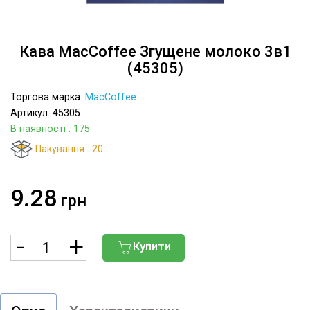
Кава MacCoffee Згущене молоко 3в1
(45305)
Торгова марка:
MacCoffee
Артикул: 45305
В наявності
: 175
Пакування : 20
9.28
грн
Купити