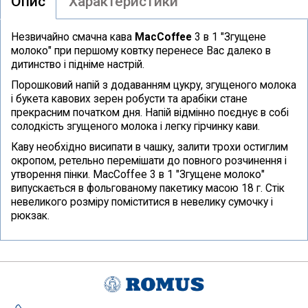
Опис
Характеристики
Незвичайно смачна кава
MacCoffee
3 в 1 "Згущене
молоко" при першому ковтку перенесе Вас далеко в
дитинство і підніме настрій.
Порошковий напій з додаванням цукру, згущеного молока
і букета кавових зерен робусти та арабіки стане
прекрасним початком дня. Напій відмінно поєднує в собі
солодкість згущеного молока і легку гірчинку кави.
Каву необхідно висипати в чашку, залити трохи остиглим
окропом, ретельно перемішати до повного розчинення і
утворення пінки. MacCoffee 3 в 1 "Згущене молоко"
випускається в фольгованому пакетику масою 18 г. Стік
невеликого розміру поміститися в невелику сумочку і
рюкзак.