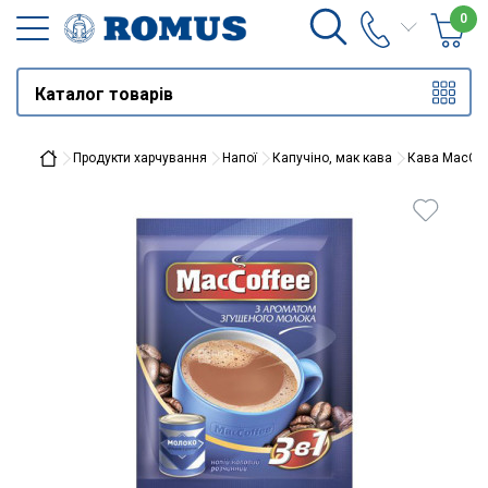
0
Каталог товарів
Продукти харчування
Напої
Капучіно, мак кава
Кава MacCof