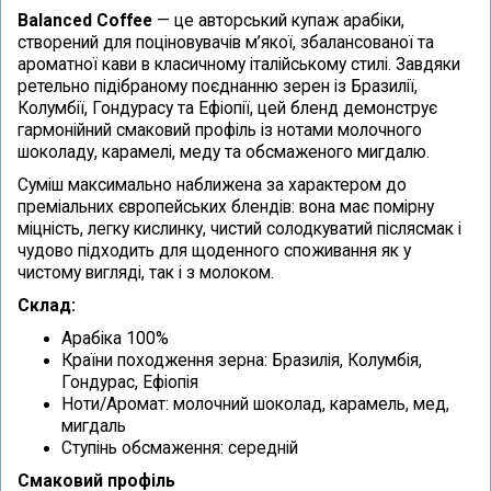
Balanced Coffee
— це авторський купаж арабіки,
створений для поціновувачів м’якої, збалансованої та
ароматної кави в класичному італійському стилі. Завдяки
ретельно підібраному поєднанню зерен із Бразилії,
Колумбії, Гондурасу та Ефіопії, цей бленд демонструє
гармонійний смаковий профіль із нотами молочного
шоколаду, карамелі, меду та обсмаженого мигдалю.
Суміш максимально наближена за характером до
преміальних європейських блендів: вона має помірну
міцність, легку кислинку, чистий солодкуватий післясмак і
чудово підходить для щоденного споживання як у
чистому вигляді, так і з молоком.
Склад:
Арабіка 100%
Країни походження зерна: Бразилія, Колумбія,
Гондурас, Ефіопія
Ноти/Аромат: молочний шоколад, карамель, мед,
мигдаль
Ступінь обсмаження: середній
Смаковий профіль