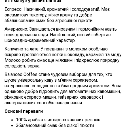
Як смакує у різних напоях
Еспресо: Насичений, ароматний і солодкуватий. Має
оксамитову текстуру, м’яку крему та добре
збалансований смак без агресивної гіркоти.
Американо: Залишається виразним і гармонійним навіть
після додавання води. Напій легкий, питкий і зберігає
шоколадно-карамельний характер.
Капучино та лате: У поєднанні з молоком особливо
яскраво проявляються нотки шоколаду, карамелі та меду.
Молоко робить смак ще м’якшим і підкреслює природну
солодкість зерна.
Balanced Coffee стане чудовим вибором для тих, хто
шукає універсальну каву з м’яким характером,
натуральною солодкістю та благородним ароматом. Вона
однаково добре підходить для автоматичних кавомашин,
ріжкових еспресо-машин, гейзерних кавоварок і
альтернативних способів заварювання.
Основні переваги
100% арабіка з чотирьох кавових регіонів
Збалансований смак без різкої гіркоти