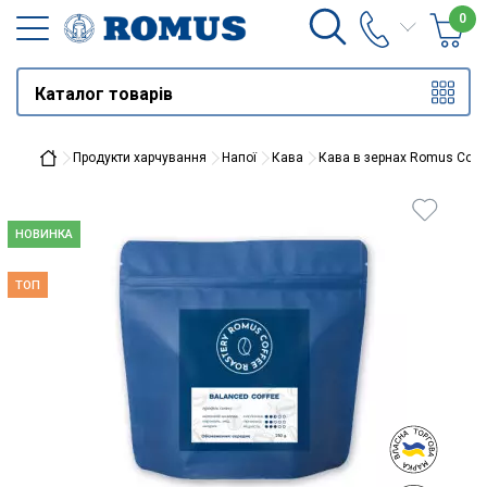
0
Каталог товарів
Продукти харчування
Напої
Кава
Кава в зернах Romus Coffe
НОВИНКА
ТОП