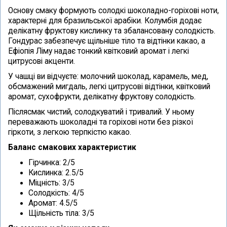
Основу смаку формують солодкі шоколадно-горіхові ноти,
характерні для бразильської арабіки. Колумбія додає
делікатну фруктову кислинку та збалансовану солодкість.
Гондурас забезпечує щільніше тіло та відтінки какао, а
Ефіопія Ліму надає тонкий квітковий аромат і легкі
цитрусові акценти.
У чашці ви відчуєте: молочний шоколад, карамель, мед,
обсмажений мигдаль, легкі цитрусові відтінки, квітковий
аромат, сухофрукти, делікатну фруктову солодкість.
Післясмак чистий, солодкуватий і тривалий. У ньому
переважають шоколадні та горіхові ноти без різкої
гіркоти, з легкою терпкістю какао.
Баланс смакових характеристик
Гірчинка: 2/5
Кислинка: 2.5/5
Міцність: 3/5
Солодкість: 4/5
Аромат: 4.5/5
Щільність тіла: 3/5