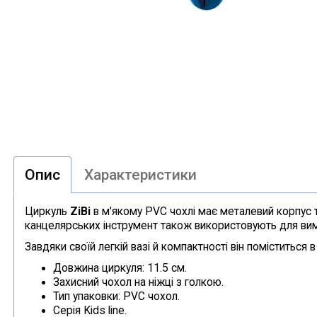
Опис
Характеристики
Циркуль
ZiBi
в м'якому PVC чохлі має металевий корпус т
канцелярських інструмент також використовують для вимі
Завдяки своїй легкій вазі й компактності він поміститьс
Довжина циркуля: 11.5 см.
Захисний чохол на ніжці з голкою.
Тип упаковки: PVC чохол.
Серія Kids line.