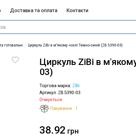
ю
Доставка та оплата
Контакти
та готовальні
Циркуль ZiBi в м'якому чохлі Темно-синій (ZB.5390-03)
Циркуль ZiBi в м'яком
03)
Торгова марка:
ZiBi
Артикул: ZB.5390-03
Очікується
Пакування : 1
38.92
грн