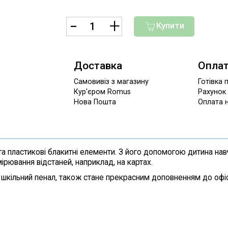
Купити
Доставка
Опла
Самовивіз з магазину
Готівка 
Кур'єром Romus
Рахунок
Нова Пошта
Оплата н
а пластикові блакитні елементи. З його допомогою дитина навчи
рювання відстаней, наприклад, на картах.
я в шкільний пенал, також стане прекрасним доповненням до офі