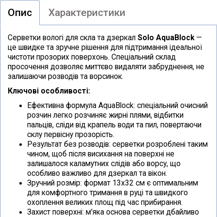
Опис
Характеристики
Серветки вологі для скла та дзеркал
Solo AquaBlock
—
це швидке та зручне рішення для підтримання ідеальної
чистоти прозорих поверхонь. Спеціальний склад
просочення дозволяє миттєво видаляти забруднення, не
залишаючи розводів та ворсинок.
Ключові особливості:
Ефективна формула AquaBlock: спеціальний очисний
розчин легко розчиняє жирні плями, відбитки
пальців, сліди від крапель води та пил, повертаючи
склу первісну прозорість.
Результат без розводів: серветки розроблені таким
чином, щоб після висихання на поверхні не
залишалося каламутних слідів або ворсу, що
особливо важливо для дзеркал та вікон.
Зручний розмір: формат 13х32 см є оптимальним
для комфортного тримання в руці та швидкого
охоплення великих площ під час прибирання.
Захист поверхні: м'яка основа серветки дбайливо