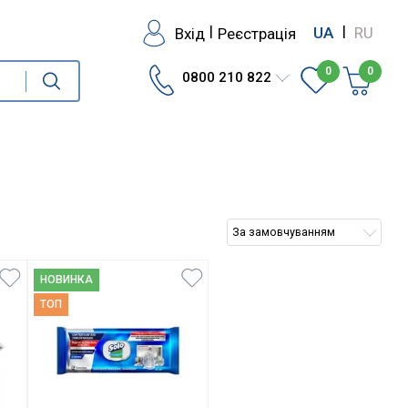
|
|
Вхід
Реєстрація
UA
RU
0
0
0800 210 822
За замовчуванням
НОВИНКА
ТОП