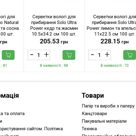
огі для
Серветки вологі для
Серветки вологі дл
o Natural
прибирання Solo Ultra
прибирання Solo Ultr
 та сосна
Power кедр та жасмин
Power лимон та апельс
100 шт.
10.5х34.2 см 100 шт.
11х22.5 см 100 шт.
62)
(32763460)
(32763456)
205.53
228.15
грн
грн
грн
і
: 81
В наявності
: 98
В наявності
: 72
рмація
Товари
Папір та вироби з паперу
а та оплата
Канцтовари
и
Пакувальні матеріали
ористування сайтом. Політика
Техніка