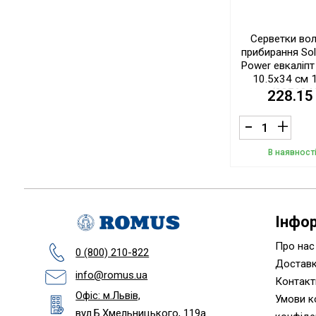
Серветки вол
прибирання Sol
Power евкаліпт
10.5х34 см 
(327634
228.15
В наявност
Інфо
Про нас
0 (800) 210-822
Доставк
info@romus.ua
Контакт
Офіс: м.Львів,
Умови к
вул.Б.Хмельницького, 119а