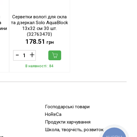
я
Серветки вологі для скла
a
та дзеркал Solo AquaBlock
ини
13х32 см 30 шт.
(32763470)
178.51
грн
В наявності
: 84
Господарські товари
HoReCa
Продукти харчування
Школа, творчість, розвиток